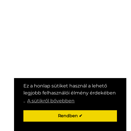
Ez a honlap sütiket használ a lehető
legjobb felhasználói élmény érdekében
..
A sütikről bővebben
Rendben ✔